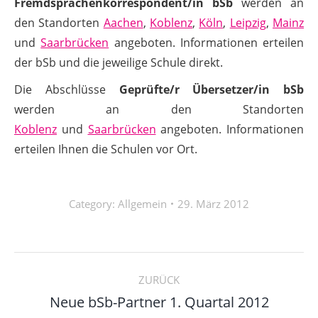
Fremdsprachenkorrespondent/in bSb
werden an
den Standorten
Aachen
,
Koblenz
,
Köln
,
Leipzig
,
Mainz
und
Saarbrücken
angeboten. Informationen erteilen
der bSb und die jeweilige Schule direkt.
Die Abschlüsse
Geprüfte/r Übersetzer/in bSb
werden an den Standorten
Koblenz
und
Saarbrücken
angeboten. Informationen
erteilen Ihnen die Schulen vor Ort.
Category:
Allgemein
29. März 2012
Kommentarnavigation
ZURÜCK
Vorheriger
Neue bSb-Partner 1. Quartal 2012