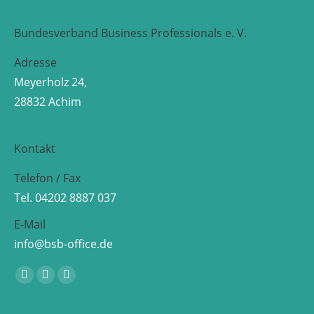
Bundesverband Business Professionals e. V.
Adresse
Meyerholz 24,
28832 Achim
Kontakt
Telefon / Fax
Tel. 04202 8887 037
E-Mail
info@bsb-office.de
Finden Sie uns auf:
Facebook
Linkedin
Instagram
page
page
page