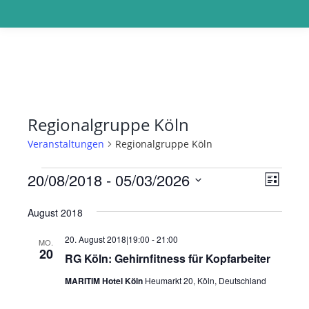
Regionalgruppe Köln
Veranstaltungen
Regionalgruppe Köln
Veranstaltungen
Ansic
Veran
20/08/2018
 - 
05/03/2026
Liste
Navig
Ansic
Datum
Navig
August 2018
wählen.
20. August 2018|19:00
-
21:00
MO.
20
RG Köln: Gehirnfitness für Kopfarbeiter
MARITIM Hotel Köln
Heumarkt 20, Köln, Deutschland