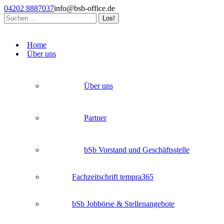
Zum
04202 8887037
info@bsb-office.de
Inhalt
Search:
springen
Facebook
Linkedin
Instagram
page
page
page
Home
opens
opens
opens
Über uns
in
in
in
new
new
new
window
window
window
Über uns
Partner
bSb Vorstand und Geschäftsstelle
Fachzeitschrift tempra365
bSb Jobbörse & Stellenangebote