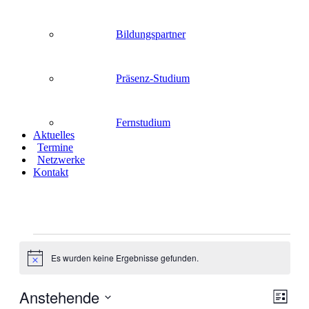
Bildungspartner
Präsenz-Studium
Fernstudium
Aktuelles
Termine
Netzwerke
Kontakt
Veranstaltungen
Es wurden keine Ergebnisse gefunden.
Hinweis
Anstehende
Ansic
Veran
Liste
Ansic