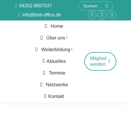
Search:
04202 8887037
info@bsb-office.de
Facebook
Linkedin
Instagr
Home
page
page
page
opens
opens
opens
Über uns
in
in
in
Weiterbildung
new
new
new
Mitglied
Aktuelles
window
window
window
werden
Termine
Netzwerke
Kontakt