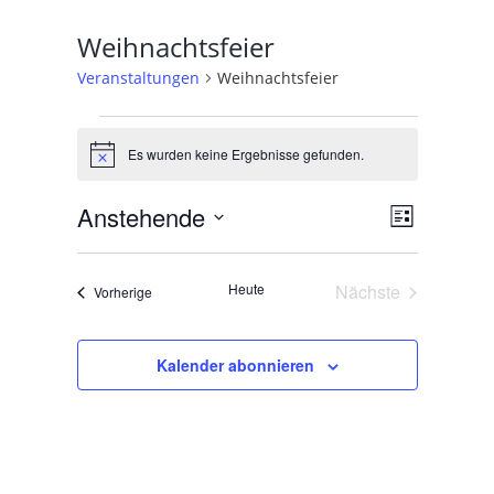
Weihnachtsfeier
Veranstaltungen
Weihnachtsfeier
Veranstaltungen
Es wurden keine Ergebnisse gefunden.
Hinweis
Ansichte
Veransta
Anstehende
Liste
Navigati
Ansichte
Datum
Navigati
wählen.
Heute
Nächste
Veranstaltungen
Vorherige
Veranstaltunge
Kalender abonnieren