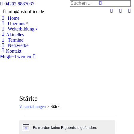
Search:
04202 8887037
info@bsb-office.de
Facebook
Linked
In
Home
page
page
pa
Über uns
opens
opens
op
Weiterbildung
in
in
in
Aktuelles
Termine
new
new
n
Netzwerke
window
windo
w
Kontakt
Mitglied werden
Stärke
Veranstaltungen
Stärke
Veranstaltungen
Es wurden keine Ergebnisse gefunden.
Hinweis