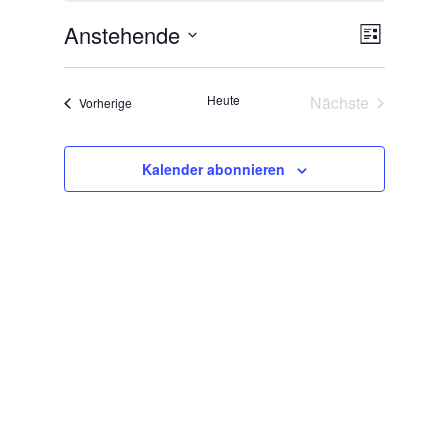
Anstehende
Ansichte
Veranstal
Liste
Ansichten
Navigati
Datum
Navigatio
wählen.
Heute
Nächste
Veranstaltungen
Vorherige
Veranstaltunge
Kalender abonnieren