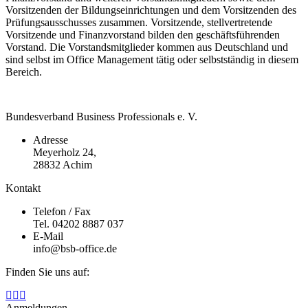
Vorsitzenden der Bildungseinrichtungen und dem Vorsitzenden des
Prüfungsausschusses zusammen. Vorsitzende, stellvertretende
Vorsitzende und Finanzvorstand bilden den geschäftsführenden
Vorstand. Die Vorstandsmitglieder kommen aus Deutschland und
sind selbst im Office Management tätig oder selbstständig in diesem
Bereich.
Bundesverband Business Professionals e. V.
Adresse
Meyerholz 24,
28832 Achim
Kontakt
Telefon / Fax
Tel. 04202 8887 037
E-Mail
info@bsb-office.de
Finden Sie uns auf:
Facebook
Linkedin
Instagram
page
page
page
Anmeldungen