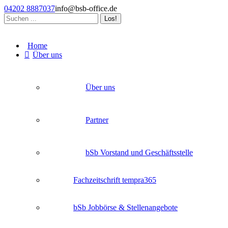
Zum
04202 8887037
info@bsb-office.de
Inhalt
Search:
springen
Facebook
Linkedin
Instagram
page
page
page
Home
opens
opens
opens
Über uns
in
in
in
new
new
new
window
window
window
Über uns
Partner
bSb Vorstand und Geschäftsstelle
Fachzeitschrift tempra365
bSb Jobbörse & Stellenangebote