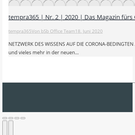
tempra365 | Nr. 2 | 2020 | Das Magazin für
tempra365
Von
bSb Office Team
18. Juni 2020
NETZWERK DES WISSENS AUF DIE CORONA-BEDINGTEN Ä
und vieles mehr in der neuen…
Go
to
Top