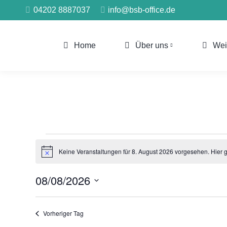
04202 8887037
info@bsb-office.de
Home
Über uns
Wei
Veranstaltungen
Keine Veranstaltungen für 8. August 2026 vorgesehen. Hier 
Hinweis
für
08/08/2026
8.
Datum
August
wählen.
Vorheriger Tag