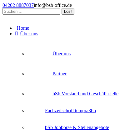
Zum
04202 8887037
info@bsb-office.de
Inhalt
Search:
springen
Facebook
Linkedin
Instagram
page
page
page
Home
opens
opens
opens
Über uns
in
in
in
new
new
new
window
window
window
Über uns
Partner
bSb Vorstand und Geschäftsstelle
Fachzeitschrift tempra365
bSb Jobbörse & Stellenangebote