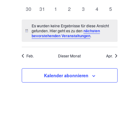
Veranstaltungen
Veranstaltungen
Veranstaltungen
Veranstaltungen
Veranstaltungen
Veranstaltungen
Veranstaltung
0
0
0
0
0
0
0
30
31
1
2
3
4
5
Veranstaltungen
Veranstaltungen
Veranstaltungen
Veranstaltungen
Veranstaltungen
Veranstaltungen
Veranstaltun
Es wurden keine Ergebnisse für diese Ansicht
gefunden. Hier geht es zu den
nächsten
Hinweis
bevorstehenden Veranstaltungen
.
Feb.
Dieser Monat
Apr.
Kalender abonnieren