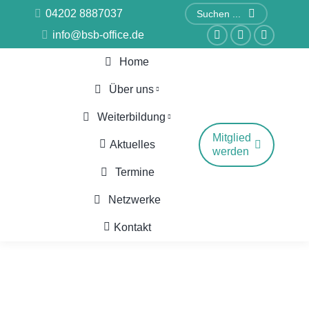
Search:
04202 8887037
info@bsb-office.de
Facebook
Linkedin
Instagr
Home
page
page
page
opens
opens
opens
Über uns
in
in
in
Weiterbildung
new
new
new
Mitglied
Aktuelles
window
window
window
werden
Termine
Netzwerke
Kontakt