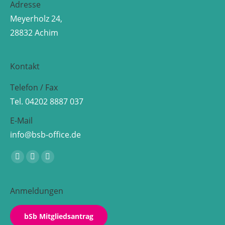
Adresse
Meyerholz 24,
28832 Achim
Kontakt
Telefon / Fax
Tel. 04202 8887 037
E-Mail
info@bsb-office.de
Finden Sie uns auf:
Facebook
Linkedin
Instagram
page
page
page
opens
opens
opens
Anmeldungen
in
in
in
new
new
new
bSb Mitgliedsantrag