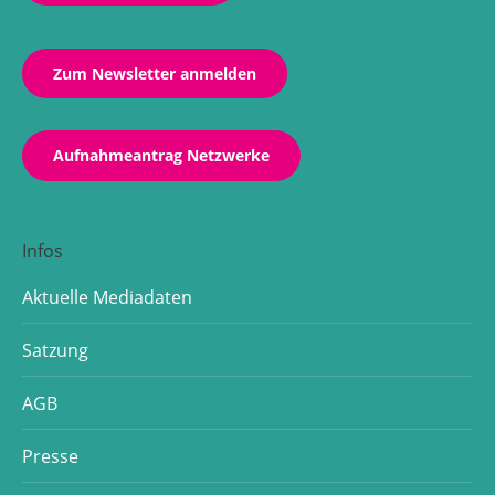
window
window
window
Zum Newsletter anmelden
Aufnahmeantrag Netzwerke
Infos
Aktuelle Mediadaten
Satzung
AGB
Presse