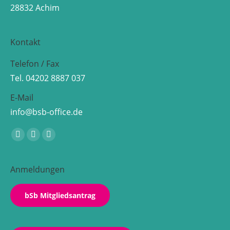
28832 Achim
Kontakt
Telefon / Fax
Tel. 04202 8887 037
E-Mail
info@bsb-office.de
Finden Sie uns auf:
Facebook
Linkedin
Instagram
page
page
page
opens
opens
opens
Anmeldungen
in
in
in
new
new
new
bSb Mitgliedsantrag
window
window
window