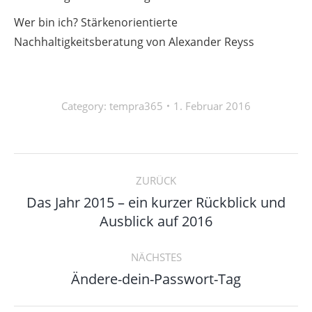
Wer bin ich? Stärkenorientierte
Nachhaltigkeitsberatung von Alexander Reyss
Category:
tempra365
1. Februar 2016
Kommentarnavigation
ZURÜCK
Das Jahr 2015 – ein kurzer Rückblick und
Vorheriger
Ausblick auf 2016
Beitrag:
NÄCHSTES
Nächster
Ändere-dein-Passwort-Tag
Beitrag: