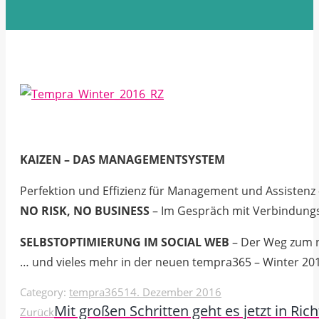
KAIZEN – DAS MANAGEMENTSYSTEM
Perfektion und Effizienz für Management und Assistenz 
NO RISK, NO BUSINESS
– Im Gespräch mit Verbindungs
SELBSTOPTIMIERUNG IM SOCIAL WEB
– Der Weg zum 
… und vieles mehr in der neuen tempra365 – Winter 20
Category:
tempra365
14. Dezember 2016
Kommentarnavigation
Mit großen Schritten geht es jetzt in Ri
Vorheriger
Zurück