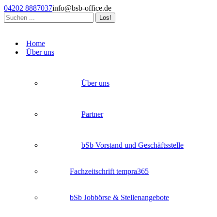
Zum
04202 8887037
info@bsb-office.de
Inhalt
Search:
springen
Facebook
Linkedin
Instagram
page
page
page
Home
opens
opens
opens
Über uns
in
in
in
new
new
new
window
window
window
Über uns
Partner
bSb Vorstand und Geschäftsstelle
Fachzeitschrift tempra365
bSb Jobbörse & Stellenangebote