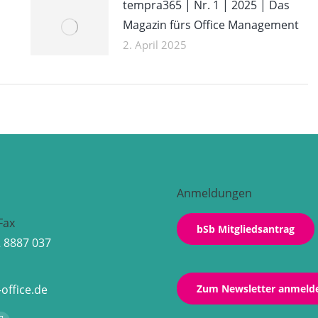
tempra365 | Nr. 1 | 2025 | Das
Magazin fürs Office Management
2. April 2025
Anmeldungen
Fax
bSb Mitgliedsantrag
2 8887 037
office.de
Zum Newsletter anmeld