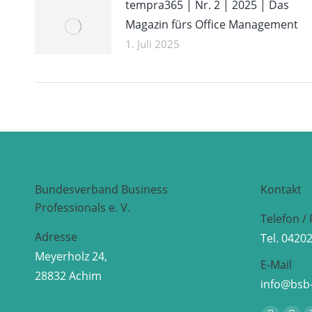
tempra365 | Nr. 2 | 2025 | Das
Magazin fürs Office Management
1. Juli 2025
Bundesverband Business
Kontakt
Professionals e. V.
Telefon / 
Adresse
Tel. 0420
Meyerholz 24,
E-Mail
28832 Achim
info@bsb-