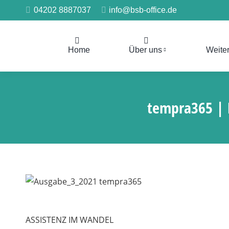
04202 8887037
info@bsb-office.de
Home
Über uns
Weite
tempra365 | 
ASSISTENZ IM WANDEL