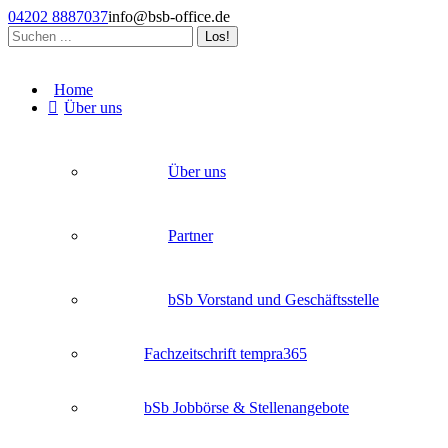
Zum
04202 8887037
info@bsb-office.de
Inhalt
Search:
springen
Facebook
Linkedin
Instagram
page
page
page
Home
opens
opens
opens
Über uns
in
in
in
new
new
new
window
window
window
Über uns
Partner
bSb Vorstand und Geschäftsstelle
Fachzeitschrift tempra365
bSb Jobbörse & Stellenangebote