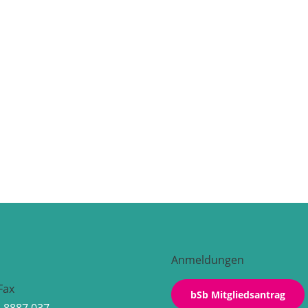
Anmeldungen
Fax
bSb Mitgliedsantrag