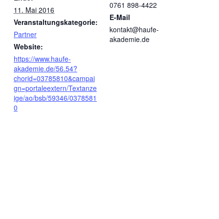
0761 898-4422
11. Mai 2016
E-Mail
Veranstaltungskategorie:
kontakt@haufe-
Partner
akademie.de
Website:
https://www.haufe-
akademie.de/56.54?
chorid=03785810&campai
gn=portaleextern/Textanze
ige/ao/bsb/59346/0378581
0