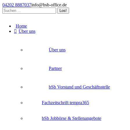
Zum
04202 8887037
info@bsb-office.de
Inhalt
Search:
springen
Facebook
Linkedin
Instagram
page
page
page
Home
opens
opens
opens
Über uns
in
in
in
new
new
new
window
window
window
Über uns
Partner
bSb Vorstand und Geschäftsstelle
Fachzeitschrift tempra365
bSb Jobbörse & Stellenangebote