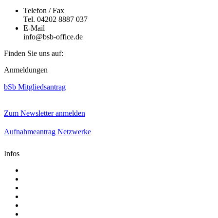
Telefon / Fax
Tel. 04202 8887 037
E-Mail
info@bsb-office.de
Finden Sie uns auf:
Facebook
Linkedin
Instagram
Anmeldungen
page
page
page
opens
opens
opens
bSb Mitgliedsantrag
in
in
in
new
new
new
window
window
window
Zum Newsletter anmelden
Aufnahmeantrag Netzwerke
Infos
Aktuelle Mediadaten
Satzung
AGB
Presse
Impressum
Datenschutz