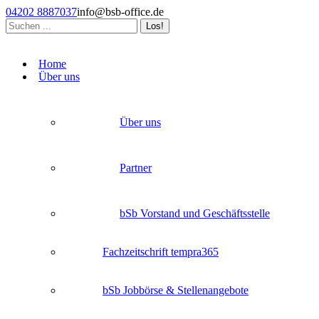
Zum
04202 8887037
info@bsb-office.de
Inhalt
Search:
springen
Facebook
Linkedin
Instagram
page
page
page
Home
opens
opens
opens
Über uns
in
in
in
new
new
new
window
window
window
Über uns
Partner
bSb Vorstand und Geschäftsstelle
Fachzeitschrift tempra365
bSb Jobbörse & Stellenangebote