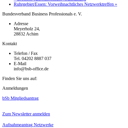
Ruhrgebiet/Essen: Vorweihnachtliches Netzwerktreffen
»
Bundesverband Business Professionals e. V.
Adresse
Meyerholz 24,
28832 Achim
Kontakt
Telefon / Fax
Tel. 04202 8887 037
E-Mail
info@bsb-office.de
Finden Sie uns auf:
Facebook
Linkedin
Instagram
Anmeldungen
page
page
page
opens
opens
opens
bSb Mitgliedsantrag
in
in
in
new
new
new
window
window
window
Zum Newsletter anmelden
Aufnahmeantrag Netzwerke