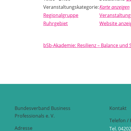
Veranstaltungskategorie:
Karte anzeigen
Regionalgruppe
Veranstaltung
Ruhrgebiet
Website anzei
bSb-Akademie: Resilienz – Balance und 
Bundesverband Business
Kontakt
Professionals e. V.
Telefon / 
Adresse
Tel. 0420