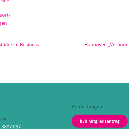
sort-
gen
Stärke im Business
Hannover: „Veränder
Anmeldungen
Fax
bSb Mitgliedsantrag
2 8887 037