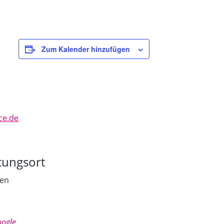
Zum Kalender hinzufügen
ce.de
tungsort
sen
ogle