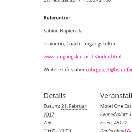
21. Februar 2017|19:00
-
21:00
Referentin:
Sabine Napieralla
Trainerin, Coach Umgangskultur
www.umgangskultur.de/index.html
Weitere Infos über
ruhrgebiet@bsb-offi
Details
Veranstal
Datum:
21. Februar
Motel One Es
2017
Kennedyplatz 3
Zeit:
Essen
,
45127
19:00 - 21:00
Deutschland
Go