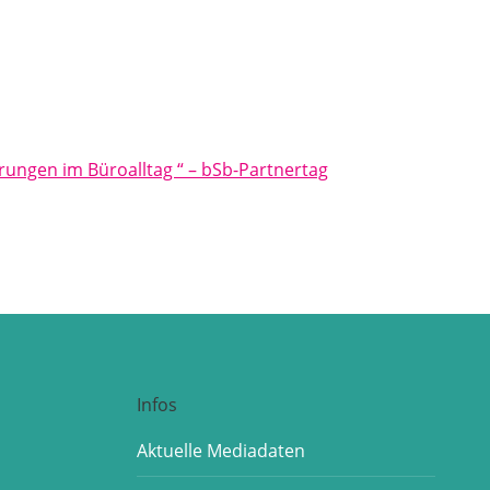
ungen im Büroalltag “ – bSb-Partnertag
Infos
Aktuelle Mediadaten