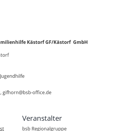
amilienhilfe Kästorf GF/Kästorf GmbH
torf
 Jugendhilfe
r, gifhorn@bsb-office.de
Veranstalter
st
bsb Regionalgruppe