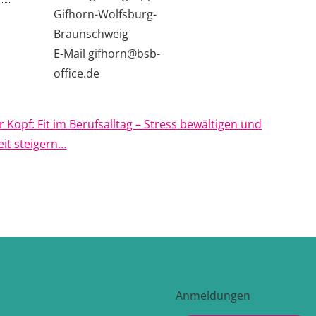
Gifhorn-Wolfsburg-
Braunschweig
E-Mail
gifhorn@bsb-
office.de
 Kopf: Fit im Berufsalltag – Stress bewältigen und
eit steigern…
Anmeldungen