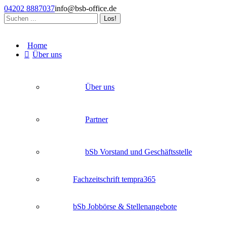
Zum
04202 8887037
info@bsb-office.de
Inhalt
Search:
springen
Facebook
Linkedin
Instagram
page
page
page
Home
opens
opens
opens
Über uns
in
in
in
new
new
new
window
window
window
Über uns
Partner
bSb Vorstand und Geschäftsstelle
Fachzeitschrift tempra365
bSb Jobbörse & Stellenangebote