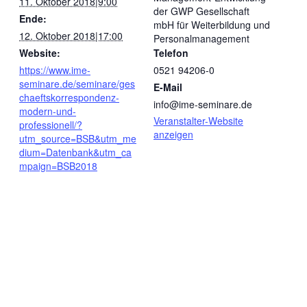
11. Oktober 2018|9:00
der GWP Gesellschaft
Ende:
mbH für Weiterbildung und
12. Oktober 2018|17:00
Personalmanagement
Website:
Telefon
https://www.ime-
0521 94206-0
seminare.de/seminare/ges
E-Mail
chaeftskorrespondenz-
info@ime-seminare.de
modern-und-
Veranstalter-Website
professionell/?
anzeigen
utm_source=BSB&utm_me
dium=Datenbank&utm_ca
mpaign=BSB2018