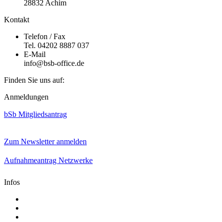
28832 Achim
Kontakt
Telefon / Fax
Tel. 04202 8887 037
E-Mail
info@bsb-office.de
Finden Sie uns auf:
Facebook
Linkedin
Instagram
Anmeldungen
page
page
page
opens
opens
opens
bSb Mitgliedsantrag
in
in
in
new
new
new
window
window
window
Zum Newsletter anmelden
Aufnahmeantrag Netzwerke
Infos
Aktuelle Mediadaten
Satzung
AGB