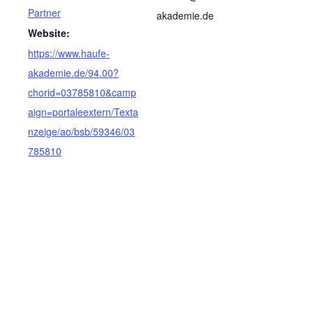
Partner
akademie.de
Website:
https://www.haufe-
akademie.de/94.00?
chorid=03785810&camp
aign=portaleextern/Texta
nzeige/ao/bsb/59346/03
785810