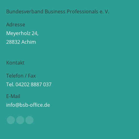
Bundesverband Business Professionals e. V.
Adresse
Meyerholz 24,
28832 Achim
Kontakt
Telefon / Fax
Tel. 04202 8887 037
E-Mail
info@bsb-office.de
Finden Sie uns auf:
Facebook
Linkedin
Instagram
page
page
page