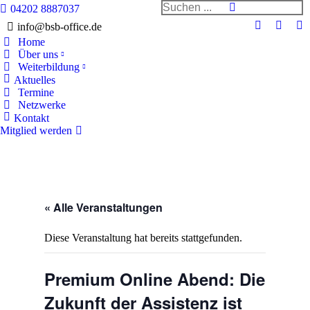
Search:
04202 8887037
info@bsb-office.de
Facebook
Linked
In
Home
page
page
pa
Über uns
opens
opens
op
Weiterbildung
in
in
in
Aktuelles
Termine
new
new
n
Netzwerke
window
windo
w
Kontakt
Mitglied werden
« Alle Veranstaltungen
Diese Veranstaltung hat bereits stattgefunden.
Premium Online Abend: Die
Zukunft der Assistenz ist