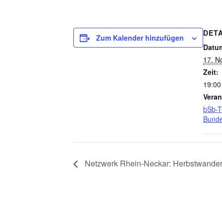
DETA
Zum Kalender hinzufügen
Datu
17. N
Zeit:
19:00
Veran
bSb-T
Bund
Netzwerk Rhein-Neckar: Herbstwande