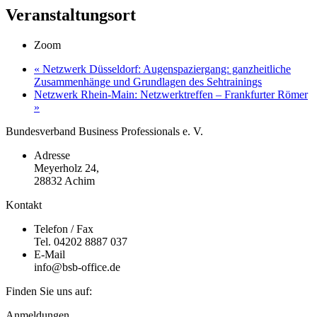
Veranstaltungsort
Zoom
«
Netzwerk Düsseldorf: Augenspaziergang: ganzheitliche
Zusammenhänge und Grundlagen des Sehtrainings
Netzwerk Rhein-Main: Netzwerktreffen – Frankfurter Römer
»
Bundesverband Business Professionals e. V.
Adresse
Meyerholz 24,
28832 Achim
Kontakt
Telefon / Fax
Tel. 04202 8887 037
E-Mail
info@bsb-office.de
Finden Sie uns auf:
Facebook
Linkedin
Instagram
Anmeldungen