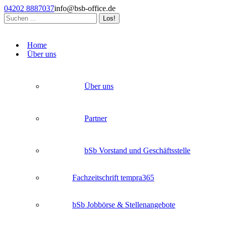
Zum
04202 8887037
info@bsb-office.de
Inhalt
Search:
springen
Facebook
Linkedin
Instagram
page
page
page
Home
opens
opens
opens
Über uns
in
in
in
new
new
new
window
window
window
Über uns
Partner
bSb Vorstand und Geschäftsstelle
Fachzeitschrift tempra365
bSb Jobbörse & Stellenangebote