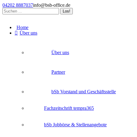
Zum
04202 8887037
info@bsb-office.de
Inhalt
Search:
springen
Facebook
Linkedin
Instagram
page
page
page
Home
opens
opens
opens
Über uns
in
in
in
new
new
new
window
window
window
Über uns
Partner
bSb Vorstand und Geschäftsstelle
Fachzeitschrift tempra365
bSb Jobbörse & Stellenangebote