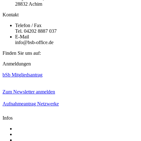
28832 Achim
Kontakt
Telefon / Fax
Tel. 04202 8887 037
E-Mail
info@bsb-office.de
Finden Sie uns auf:
Facebook
Linkedin
Instagram
Anmeldungen
page
page
page
opens
opens
opens
bSb Mitgliedsantrag
in
in
in
new
new
new
window
window
window
Zum Newsletter anmelden
Aufnahmeantrag Netzwerke
Infos
Aktuelle Mediadaten
Satzung
AGB