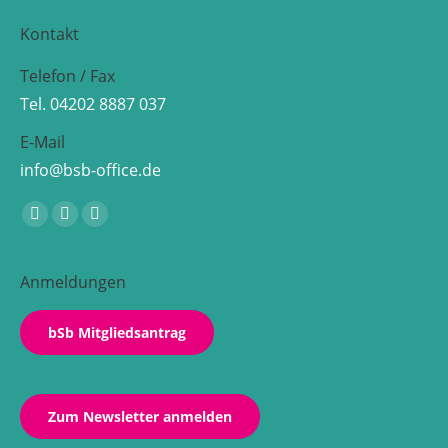
Kontakt
Telefon / Fax
Tel. 04202 8887 037
E-Mail
info@bsb-office.de
Finden Sie uns auf:
Facebook
Linkedin
Instagram
page
page
page
opens
opens
opens
Anmeldungen
in
in
in
new
new
new
bSb Mitgliedsantrag
window
window
window
Zum Newsletter anmelden