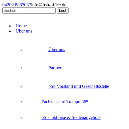
Zum
04202 8887037
info@bsb-office.de
Inhalt
Search:
springen
Facebook
Linkedin
Instagram
page
page
page
Home
opens
opens
opens
Über uns
in
in
in
new
new
new
window
window
window
Über uns
Partner
bSb Vorstand und Geschäftsstelle
Fachzeitschrift tempra365
bSb Jobbörse & Stellenangebote