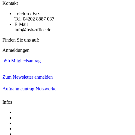
Kontakt
Telefon / Fax
Tel. 04202 8887 037
E-Mail
info@bsb-office.de
Finden Sie uns auf:
Facebook
Linkedin
Instagram
Anmeldungen
page
page
page
opens
opens
opens
bSb Mitgliedsantrag
in
in
in
new
new
new
window
window
window
Zum Newsletter anmelden
Aufnahmeantrag Netzwerke
Infos
Aktuelle Mediadaten
Satzung
AGB
Presse
Impressum