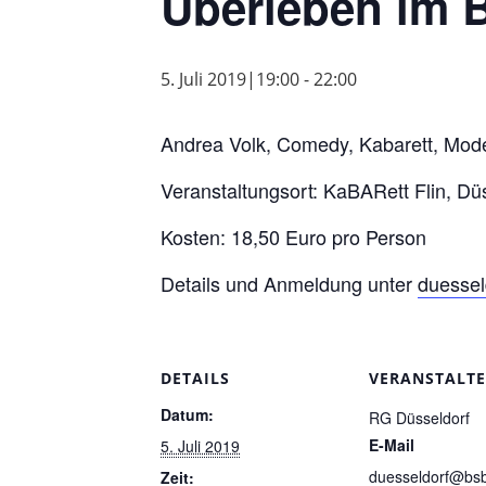
Überleben im B
5. Juli 2019|19:00
-
22:00
Andrea Volk, Comedy, Kabarett, Mode
Veranstaltungsort: KaBARett Flin, Dü
Kosten: 18,50 Euro pro Person
Details und Anmeldung unter
duessel
DETAILS
VERANSTALT
Datum:
RG Düsseldorf
E-Mail
5. Juli 2019
duesseldorf@bs
Zeit: