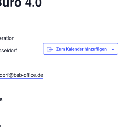
üro 4.0
ration
Zum Kalender hinzufügen
sseldorf
dorf@bsb-office.de
ER
b-