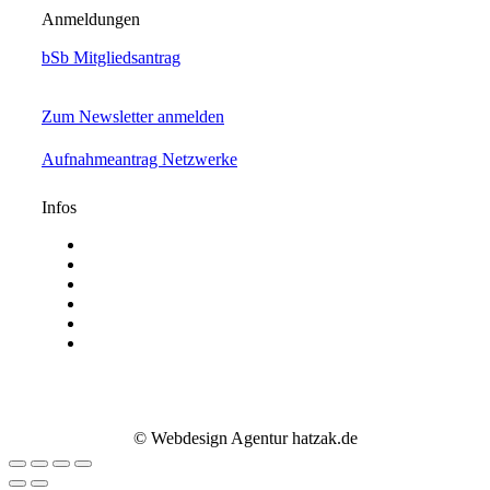
Facebook
Linkedin
Instagram
Anmeldungen
page
page
page
opens
opens
opens
bSb Mitgliedsantrag
in
in
in
new
new
new
window
window
window
Zum Newsletter anmelden
Aufnahmeantrag Netzwerke
Infos
Aktuelle Mediadaten
Satzung
AGB
Presse
Impressum
Datenschutz
© Webdesign Agentur hatzak.de
Go
to