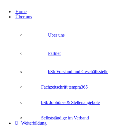
Zum
Inhalt
Home
springen
Über uns
Über uns
Partner
bSb Vorstand und Geschäftsstelle
Fachzeitschrift tempra365
bSb Jobbörse & Stellenangebote
Selbstständige im Verband
Weiterbildung