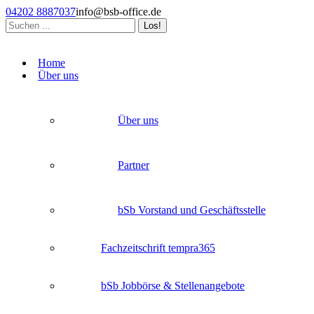
Zum
04202 8887037
info@bsb-office.de
Inhalt
Search:
springen
Facebook
Linkedin
Instagram
page
page
page
Home
opens
opens
opens
Über uns
in
in
in
new
new
new
window
window
window
Über uns
Partner
bSb Vorstand und Geschäftsstelle
Fachzeitschrift tempra365
bSb Jobbörse & Stellenangebote