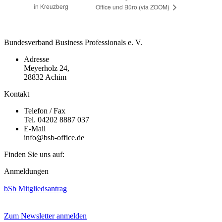
in Kreuzberg
Office und Büro (via ZOOM)
Bundesverband Business Professionals e. V.
Adresse
Meyerholz 24,
28832 Achim
Kontakt
Telefon / Fax
Tel. 04202 8887 037
E-Mail
info@bsb-office.de
Finden Sie uns auf:
Facebook
Linkedin
Instagram
Anmeldungen
page
page
page
opens
opens
opens
bSb Mitgliedsantrag
in
in
in
new
new
new
window
window
window
Zum Newsletter anmelden