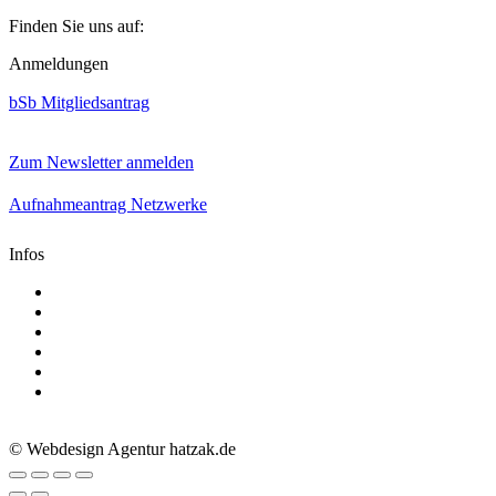
Finden Sie uns auf:
Facebook
Linkedin
Instagram
Anmeldungen
page
page
page
opens
opens
opens
bSb Mitgliedsantrag
in
in
in
new
new
new
window
window
window
Zum Newsletter anmelden
Aufnahmeantrag Netzwerke
Infos
Aktuelle Mediadaten
Satzung
AGB
Presse
Impressum
Datenschutz
© Webdesign Agentur hatzak.de
Go
to