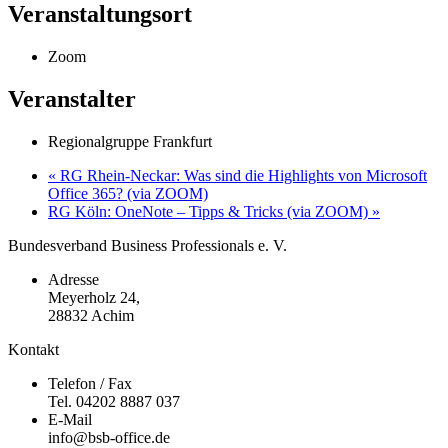
Veranstaltungsort
Zoom
Veranstalter
Regionalgruppe Frankfurt
«
RG Rhein-Neckar: Was sind die Highlights von Microsoft
Office 365? (via ZOOM)
RG Köln: OneNote – Tipps & Tricks (via ZOOM)
»
Bundesverband Business Professionals e. V.
Adresse
Meyerholz 24,
28832 Achim
Kontakt
Telefon / Fax
Tel. 04202 8887 037
E-Mail
info@bsb-office.de