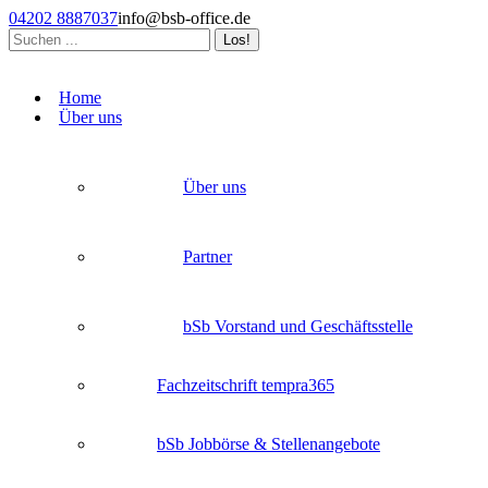
Zum
04202 8887037
info@bsb-office.de
Inhalt
Search:
springen
Facebook
Linkedin
Instagram
page
page
page
Home
opens
opens
opens
Über uns
in
in
in
new
new
new
window
window
window
Über uns
Partner
bSb Vorstand und Geschäftsstelle
Fachzeitschrift tempra365
bSb Jobbörse & Stellenangebote