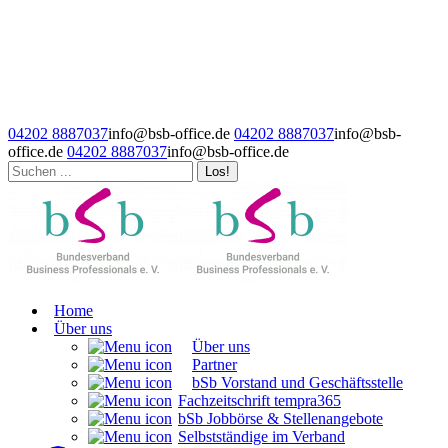
Zum
Inhalt
springen
04202 8887037
info@bsb-office.de
04202 8887037
info@bsb-
office.de
04202 8887037
info@bsb-office.de
Search:
Facebook
Linkedin
Instagram
Facebook
Linkedin
Instagram
page
page
page
page
page
page
opens
opens
opens
opens
opens
opens
in
in
in
in
in
in
new
new
new
new
new
new
window
window
window
window
window
window
Home
Über uns
Über uns
Partner
bSb Vorstand und Geschäftsstelle
Fachzeitschrift tempra365
bSb Jobbörse & Stellenangebote
Selbstständige im Verband