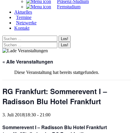
Präsenz-Studium
Fernstudium
Aktuelles
Termine
Netzwerke
Kontakt
Search:
Search:
Facebook
Linkedin
Instagram
page
page
page
« Alle Veranstaltungen
opens
opens
opens
in
in
in
new
new
new
Diese Veranstaltung hat bereits stattgefunden.
window
window
window
RG Frankfurt: Sommerevent I –
Radisson Blu Hotel Frankfurt
3. Juli 2018|18:30
-
21:00
Sommerevent I – Radisson Blu Hotel Frankfurt