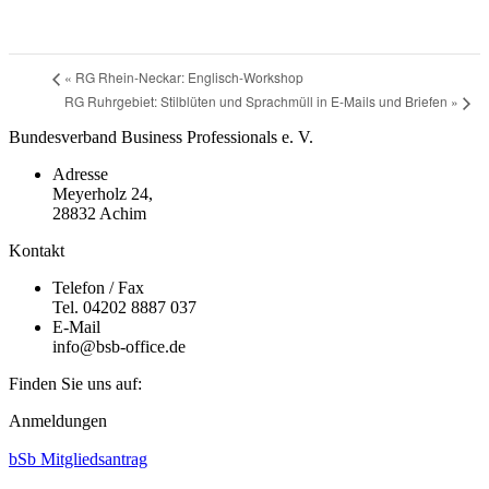
«
RG Rhein-Neckar: Englisch-Workshop
RG Ruhrgebiet: Stilblüten und Sprachmüll in E-Mails und Briefen
»
Bundesverband Business Professionals e. V.
Adresse
Meyerholz 24,
28832 Achim
Kontakt
Telefon / Fax
Tel. 04202 8887 037
E-Mail
info@bsb-office.de
Finden Sie uns auf:
Facebook
Linkedin
Instagram
Anmeldungen
page
page
page
opens
opens
opens
bSb Mitgliedsantrag
in
in
in