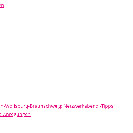
en
rn-Wolfsburg-Braunschweig: Netzwerkabend -Tipps,
nd Anregungen