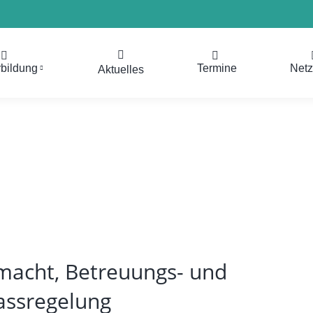
rbildung
Termine
Net
Aktuelles
lmacht, Betreuungs- und
assregelung