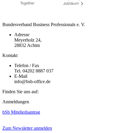
Together
Jubiläum!
Bundesverband Business Professionals e. V.
Adresse
Meyerholz 24,
28832 Achim
Kontakt
Telefon / Fax
Tel. 04202 8887 037
E-Mail
info@bsb-office.de
Finden Sie uns auf:
Facebook
Linkedin
Instagram
Anmeldungen
page
page
page
opens
opens
opens
bSb Mitgliedsantrag
in
in
in
new
new
new
window
window
window
Zum Newsletter anmelden