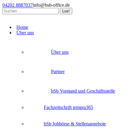
Zum
04202 8887037
info@bsb-office.de
Inhalt
Search:
springen
Facebook
Linkedin
Instagram
page
page
page
Home
opens
opens
opens
Über uns
in
in
in
new
new
new
window
window
window
Über uns
Partner
bSb Vorstand und Geschäftsstelle
Fachzeitschrift tempra365
bSb Jobbörse & Stellenangebote