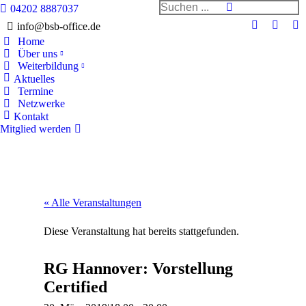
Search:
04202 8887037
info@bsb-office.de
Facebook
Linked
In
Home
page
page
pa
Über uns
opens
opens
op
Weiterbildung
in
in
in
Aktuelles
Termine
new
new
n
Netzwerke
window
windo
w
Kontakt
Mitglied werden
« Alle Veranstaltungen
Diese Veranstaltung hat bereits stattgefunden.
RG Hannover: Vorstellung
Certified