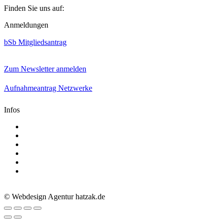
Finden Sie uns auf:
Facebook
Linkedin
Instagram
Anmeldungen
page
page
page
opens
opens
opens
bSb Mitgliedsantrag
in
in
in
new
new
new
window
window
window
Zum Newsletter anmelden
Aufnahmeantrag Netzwerke
Infos
Aktuelle Mediadaten
Satzung
AGB
Presse
Impressum
Datenschutz
© Webdesign Agentur hatzak.de
Go
to