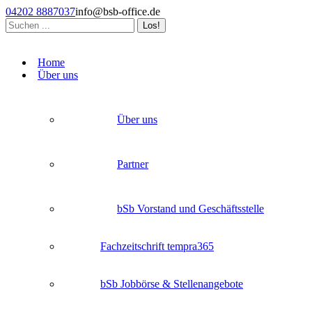
Zum
04202 8887037
info@bsb-office.de
Inhalt
Search:
springen
Facebook
Linkedin
Instagram
page
page
page
Home
opens
opens
opens
Über uns
in
in
in
new
new
new
window
window
window
Über uns
Partner
bSb Vorstand und Geschäftsstelle
Fachzeitschrift tempra365
bSb Jobbörse & Stellenangebote