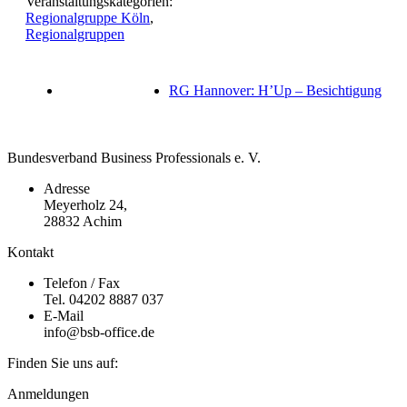
Veranstaltungskategorien:
Regionalgruppe Köln
,
Regionalgruppen
RG Hannover: H’Up – Besichtigung
Bundesverband Business Professionals e. V.
Adresse
Meyerholz 24,
28832 Achim
Kontakt
Telefon / Fax
Tel. 04202 8887 037
E-Mail
info@bsb-office.de
Finden Sie uns auf:
Facebook
Linkedin
Instagram
Anmeldungen