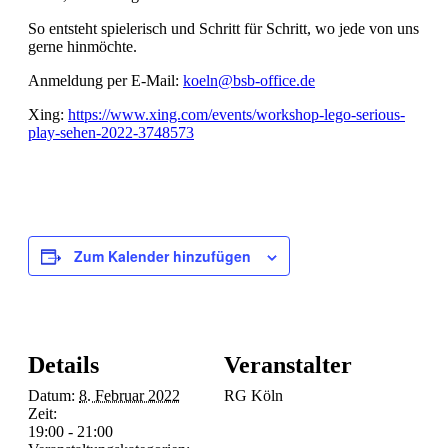
So entsteht spielerisch und Schritt für Schritt, wo jede von uns
gerne hinmöchte.
Anmeldung per E-Mail:
koeln@bsb-office.de
Xing:
https://www.xing.com/events/workshop-lego-serious-
play-sehen-2022-3748573
Zum Kalender hinzufügen
Details
Veranstalter
Datum:
8. Februar 2022
RG Köln
Zeit:
19:00 - 21:00