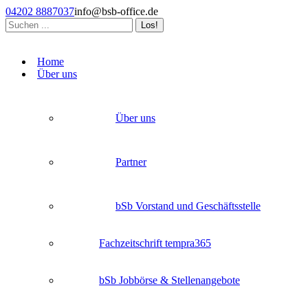
Zum
04202 8887037
info@bsb-office.de
Inhalt
Search:
springen
Facebook
Linkedin
Instagram
page
page
page
Home
opens
opens
opens
Über uns
in
in
in
new
new
new
window
window
window
Über uns
Partner
bSb Vorstand und Geschäftsstelle
Fachzeitschrift tempra365
bSb Jobbörse & Stellenangebote