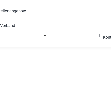
tellenangebote
m Verband
Kont