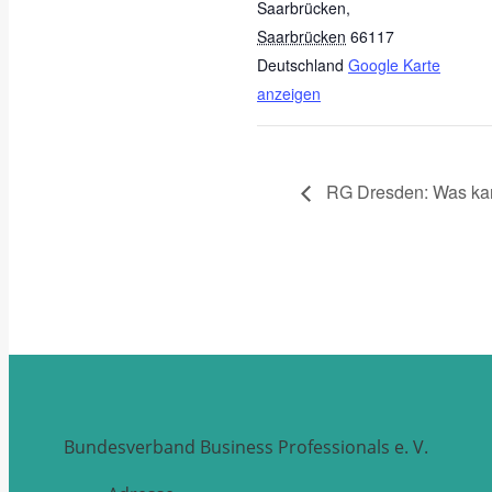
Saarbrücken
,
Saarbrücken
66117
Deutschland
Google Karte
anzeigen
RG Dresden: Was kan
Bundesverband Business Professionals e. V.