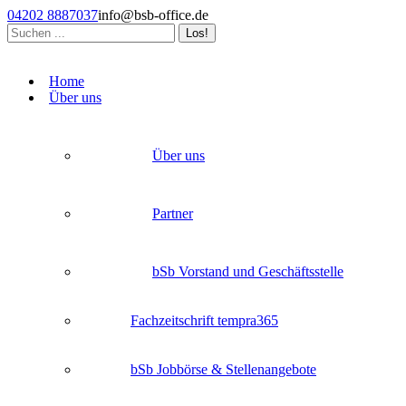
Zum
04202 8887037
info@bsb-office.de
Inhalt
Search:
springen
Facebook
Linkedin
Instagram
page
page
page
Home
opens
opens
opens
Über uns
in
in
in
new
new
new
window
window
window
Über uns
Partner
bSb Vorstand und Geschäftsstelle
Fachzeitschrift tempra365
bSb Jobbörse & Stellenangebote