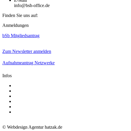
E-Mail
info@bsb-office.de
Finden Sie uns auf:
Facebook
Linkedin
Instagram
Anmeldungen
page
page
page
opens
opens
opens
bSb Mitgliedsantrag
in
in
in
new
new
new
window
window
window
Zum Newsletter anmelden
Aufnahmeantrag Netzwerke
Infos
Aktuelle Mediadaten
Satzung
AGB
Presse
Impressum
Datenschutz
© Webdesign Agentur hatzak.de