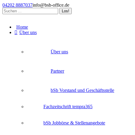
Zum
04202 8887037
info@bsb-office.de
Inhalt
Search:
springen
Facebook
Linkedin
Instagram
page
page
page
Home
opens
opens
opens
Über uns
in
in
in
new
new
new
window
window
window
Über uns
Partner
bSb Vorstand und Geschäftsstelle
Fachzeitschrift tempra365
bSb Jobbörse & Stellenangebote