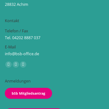
28832 Achim
Kontakt
Telefon / Fax
Tel. 04202 8887 037
E-Mail
info@bsb-office.de
Finden Sie uns auf:
Facebook
Linkedin
Instagram
page
page
page
opens
opens
opens
Anmeldungen
in
in
in
new
new
new
bSb Mitgliedsantrag
window
window
window