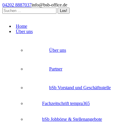
Zum
04202 8887037
info@bsb-office.de
Inhalt
Search:
springen
Facebook
Linkedin
Instagram
page
page
page
Home
opens
opens
opens
Über uns
in
in
in
new
new
new
window
window
window
Über uns
Partner
bSb Vorstand und Geschäftsstelle
Fachzeitschrift tempra365
bSb Jobbörse & Stellenangebote