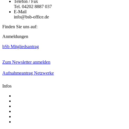
Telefon / Fax
Tel. 04202 8887 037
E-Mail
info@bsb-office.de
Finden Sie uns auf:
Facebook
Linkedin
Instagram
Anmeldungen
page
page
page
opens
opens
opens
bSb Mitgliedsantrag
in
in
in
new
new
new
window
window
window
Zum Newsletter anmelden
Aufnahmeantrag Netzwerke
Infos
Aktuelle Mediadaten
Satzung
AGB
Presse
Impressum
Datenschutz