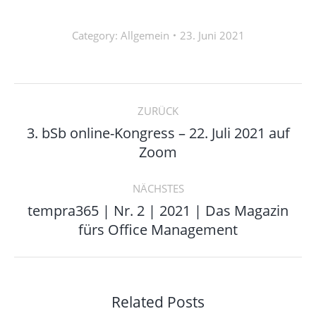
Category:
Allgemein
23. Juni 2021
Kommentarnavigation
ZURÜCK
3. bSb online-Kongress – 22. Juli 2021 auf
Vorheriger
Zoom
Beitrag:
NÄCHSTES
tempra365 | Nr. 2 | 2021 | Das Magazin
Nächster
fürs Office Management
Beitrag:
Related Posts