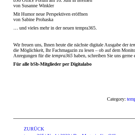
bSb Office Forum am 16. Juni in Bremen
von Susanne Winkler
Mit Humor neue Perspektiven eröffnen
von Sabine Prohaska
… und vieles mehr in der neuen tempra365.
Wir freuen uns, Ihnen heute die nächste digitale Ausgabe der
te
die Möglichkeit, Ihr Fachmagazin zu lesen – ob auf dem Monit
Anregungen für die
tempra365
haben, schreiben Sie uns gerne 
Für alle bSb-Mitglieder per Digitalabo
Category:
tem
Kommentarnavigation
ZURÜCK