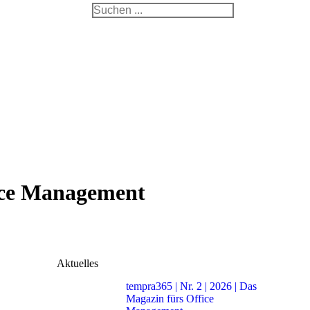
Search:
Facebook
Linked
In
page
page
pa
opens
opens
op
in
in
in
new
new
n
window
windo
w
fice Management
Aktuelles
tempra365 | Nr. 2 | 2026 | Das
Magazin fürs Office