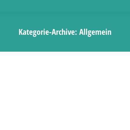
Kategorie-Archive:
Allgemein
bSb-Mitgliederversammlung am 22.
Juni 2013
Allgemein
Von
bSb Office Team
20. März 2013
Die sechste ordentliche bSb-
Mitgliederversammlung einschließlich Neu-
bzw. Wiederwahl des Vorstandes findet am 22.