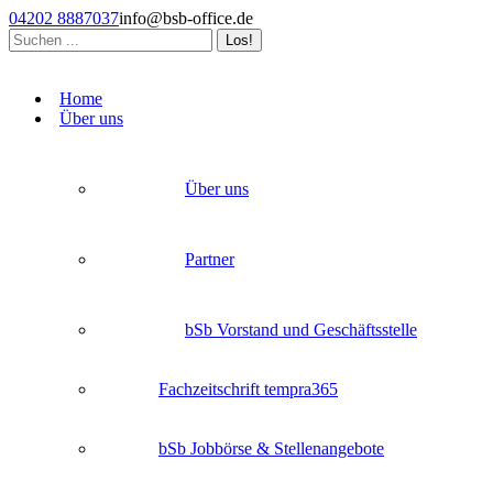
Zum
04202 8887037
info@bsb-office.de
Inhalt
Search:
springen
Facebook
Linkedin
Instagram
page
page
page
Home
opens
opens
opens
Über uns
in
in
in
new
new
new
window
window
window
Über uns
Partner
bSb Vorstand und Geschäftsstelle
Fachzeitschrift tempra365
bSb Jobbörse & Stellenangebote