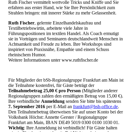
Ruth Fischer vermittelt wertvolle Tricks und Kniffe und Sie
erfahren aus erster Hand, wie Sie Ihre Persönlichkeit zum
Strahlen bringen: mit innerer Stärke zu mehr Gelassenheit.
Ruth Fischer
, gelernte Einzelhandelskaufrau und
Textilbetriebswirtin, arbeitete viele Jahre in
Führungspositionen im textilen Handel. Als Coach ermutigt
sie in Vorträgen und Seminaren deutschlandweit Menschen in
Achtsamkeit und Freude zu leben. Ihre Workshops sind
inspiriert von Praxisnähe, Empathie und einem Schuss
rheinischem Humor.
Weitere Informationen unter www.ruthfischer.de
Für Mitglieder der bSb-Regionalgruppe Frankfurt am Main ist
die Teilnahme kostenfrei, für Gäste beträgt der
Teilnahmebetrag 25,00 € pro Person
(Mitglieder anderer
Regionalgruppen zahlen den ermäßigten Betrag von 15,00 €).
Ihre verbindliche
Anmeldung
senden Sie bitte bis spätestens
7. September 2016
per E-Mail an
frankfurt@bsb-office.de
.
Den Teilnahmebetrag überweisen Sie auf unser Konto bei der
Volksbank Höchst: Annette Gerster / Regionalgruppe
Frankfurt am Main, IBAN DE49 5019 0300 0100 1030 01.
Wichtig
: Ihre Anmeldung ist verbindlich! Für Gäste halten