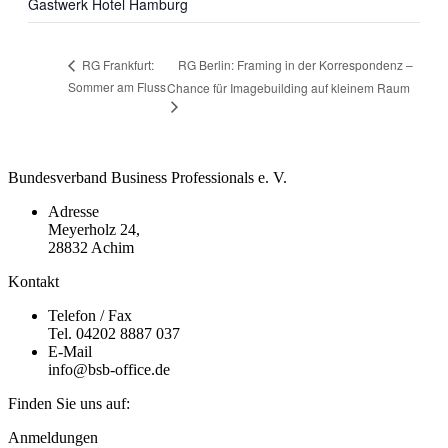
Gastwerk Hotel Hamburg
RG Berlin: Framing in der Korrespondenz –
RG Frankfurt:
Sommer am Fluss
Chance für Imagebuilding auf kleinem Raum
Bundesverband Business Professionals e. V.
Adresse
Meyerholz 24,
28832 Achim
Kontakt
Telefon / Fax
Tel. 04202 8887 037
E-Mail
info@bsb-office.de
Finden Sie uns auf:
Facebook
Linkedin
Instagram
Anmeldungen