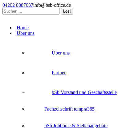
Zum
04202 8887037
info@bsb-office.de
Inhalt
Search:
springen
Facebook
Linkedin
Instagram
page
page
page
Home
opens
opens
opens
Über uns
in
in
in
new
new
new
window
window
window
Über uns
Partner
bSb Vorstand und Geschäftsstelle
Fachzeitschrift tempra365
bSb Jobbörse & Stellenangebote